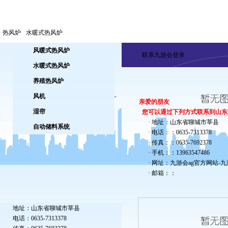
热风炉
水暖式热风炉
风暖式热风炉
联系九游会登录
水暖式热风炉
养殖热风炉
风机
亲爱的朋友
湿帘
您可以通过下列方式联系到山东
· 地址：山东省聊城市莘县
自动储料系统
· 电话：：0635-7313378
· 传真：：0635-7692378
· 手机：：13963547486
· 网址：
九游会ag官方网站-
· 邮箱：：
地址：山东省聊城市莘县
电话：0635-7313378