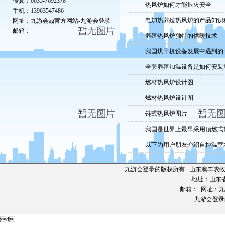
传真：0635-7692378
热风炉如何才能退火安全
手机：13963547486
电加热养殖热风炉的产品知识
网址：
九游会ag官方网站-九游会登录
邮箱：
养殖热风炉独特的供暖技术
我国烘干机设备发展中遇到的
全套养殖加温设备是如何安装
燃材热风炉设计图
燃材热风炉设计图
链式热风炉图片
我国是世界上最早采用顶燃式
以下为用户朋友介绍自控温室
九游会登录的版权所有 山东澳丰农牧设备有限
地址：山东省聊
邮箱： 网址：
九
九游会登录的
d