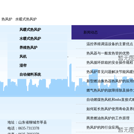
热风炉
水暖式热风炉
风暖式热风炉
新闻动态
水暖式热风炉
温控养殖调温设备的主要优点
养殖热风炉
热风器与一般发热管的优势
风机
热风循环烘箱的安全操作规程
湿帘
热风炉常见问题解决节能风暖
自动储料系统
新型燃油换热器热风炉的应用
燃气热风炉的故障排除及操作
自动燃煤热风机和mbz直接
如何延长热风炉使用寿命及养
两类燃油热风炉的工作原理
地址：山东省聊城市莘县
热风炉的跨行业应用
电话：0635-7313378