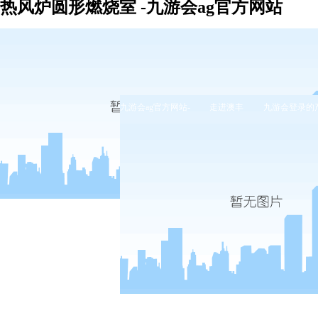
热风炉圆形燃烧室 -九游会ag官方网站
九游会ag官方网站-
走进澳丰
九游会登录的
九游会登录
展示