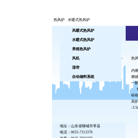
热风炉
水暖式热风炉
风暖式热风炉
水暖式热风炉
养殖热风炉
风机
热
圆
湿帘
内
自动储料系统
燃
一
燃烧
砖砌
高炉
-3.
地址：山东省聊城市莘县
电话：0635-7313378