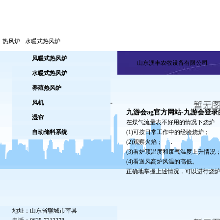
热风炉
水暖式热风炉
风暖式热风炉
山东澳丰农牧设备有限公司
水暖式热风炉
养殖热风炉
风机
九游会ag官方网站-九游会登录
湿帘
在煤气流量表不好用的情况下烧炉
自动储料系统
(1)可按日常工作中的经验烧炉；
(2)观察火焰； ．
(3)看炉顶温度和废气温度上升情况
(4)看送风高炉风温的高低。
正确地掌握上述情况．可以进行烧
地址：山东省聊城市莘县