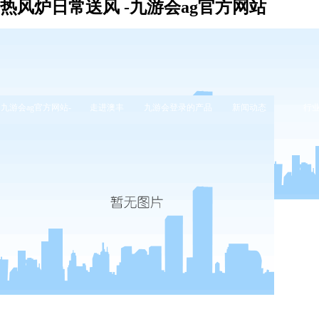
热风炉日常送风 -九游会ag官方网站
九游会ag官方网站-
走进澳丰
九游会登录的产品
新闻动态
行
九游会登录
展示