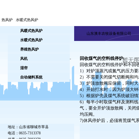
热风炉
水暖式热风炉
风暖式热风炉
山东澳丰农牧设备有限公司
水暖式热风炉
养殖热风炉
回收煤气的空料线停炉
风机
回收煤气的空料线停炉和不回
湿帘
1）对炉顶蒸汽或氮气的压力要求较
2）不需要关闭煤气切断阀和均
自动储料系统
3）炉顶放散阀应保留，同时
4）开始打水时，因为炉顶大
5）根据炉壳及煤气系统破旧
6）每半小时取煤气样及测料线各
气，要全开炉顶放散阀，关闭
均压阀。
7)休风停炉后，必须将荒煤气
地址：山东省聊城市莘县
电话：0635-7313378