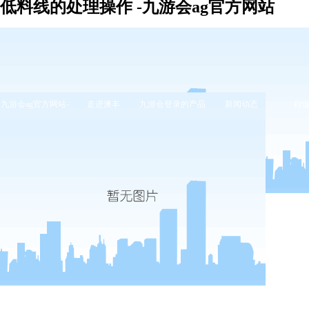
低料线的处理操作 -九游会ag官方网站
九游会ag官方网站-
走进澳丰
九游会登录的产品
新闻动态
行
九游会登录
展示