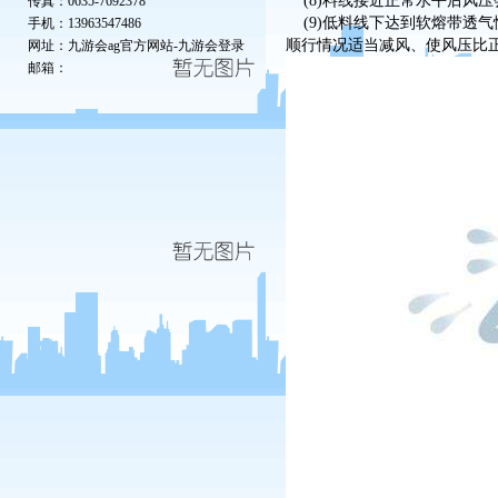
(8)料线接近正常水平后风
传真：0635-7692378
(9)低料线下达到软熔带透
手机：13963547486
顺行情况适当减风、使风压比正
网址：
九游会ag官方网站-九游会登录
邮箱：