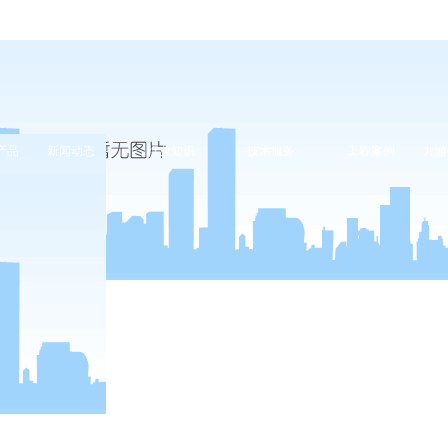
产品
新闻动态
行业知识
技术服务
工程案例
九游