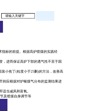
术指标的前
提。根据高炉喷煤的实践经
变，进而保
证高炉下部的透气性不至于因
混装小焦丁
(粒度小于25删)的方法，改善高
节则应根据
对炉喉煤气分布的监测结果进
即适当减风
和富氧。
节及喷煤自身调节等