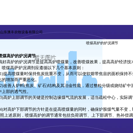
山东澳丰农牧设备有限公司
喷煤高炉的炉况调节
喷煤高炉的炉况调节
好高炉的炉况调节是提高高炉喷煤量，改善喷煤效果，提高高炉经济技
，喷煤高萨炉况调剂应遵循以下几个基本原则：
1)提高喷煤量时保持焦炭批重不变，从而可以使软熔带焦亩的面积保持不
比的增加而严重恶化。
2)改善人炉料(焦炭、矿石)结构及其冶金性能，通过整粒分级或烧结矿中
中上部的透气性。
3)高炉上部调节的关键是控制边缘煤气流的发展，适当疏松中心，实际调
。
4)对高炉下部调节的方针是在提高喷煤量的同时，确保炉胺煤气量不变，
照上述原则，喷煤高炉的调节通常包括负荷调节、上下部调节、热补偿调