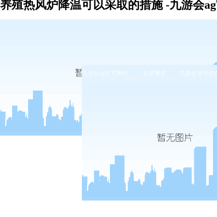
养殖热风炉降温可以采取的措施 -九游会a
九游会ag官方网站-
走进澳丰
九游会登录的
九游会登录
展示