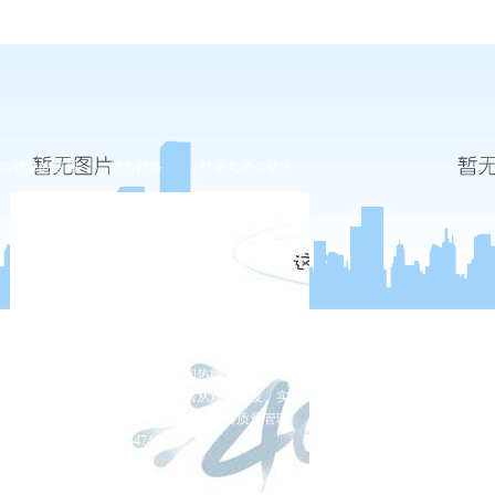
会登录的售后
销售网络
联系九游会登录
服务
山东澳丰农牧设备有限公司是专业从事热风
炉、温控设备、风暖式热风炉、水暖式热风
炉、养殖热风炉等研发的高科技创新型企业。
可以先试用体验后付款， 公司拥有先进的机械
加工设备和雄厚的科研技术力量。以华南理工
大学机械工程与自动化学院和热能与动力工程
学院为技术依托，建立了一条从产品研发、实
验到制造、销售、服务于一体的完善质量管理
体系。电话:13963547486