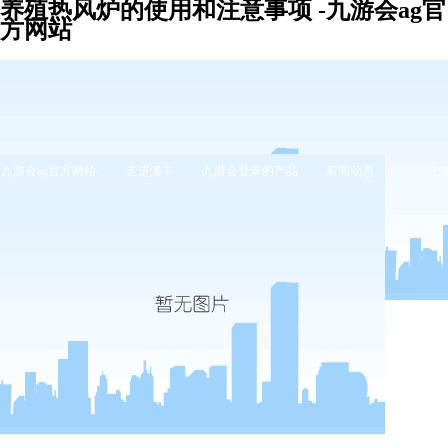
养殖热风炉的使用和注意事项 -九游会ag官
方网站
九游会ag官方网站-
走进澳丰
九游会登录的产品
新闻动态
行
九游会登录
展示